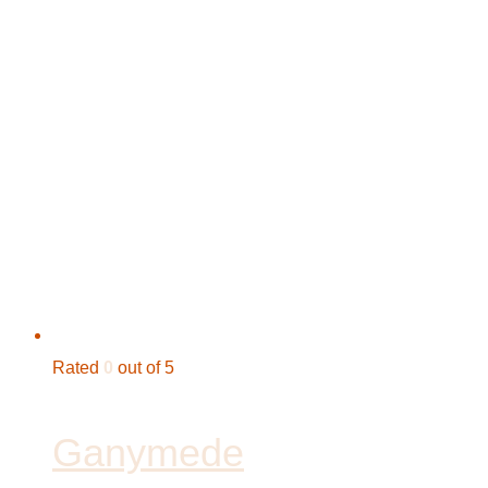
Rated
0
out of 5
Ganymede