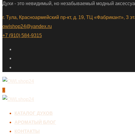
Духи - это невидимый, но незабываемый модный аксессуа
г. Тула, Красноармейский пр-кт, д. 19, ТЦ «Фабрикант», 3 э
owlshop24@yandex.ru
+7 (910) 584-9315
0
КАТАЛОГ ДУХОВ
АРОМАТЫЙ БЛОГ
КОНТАКТЫ