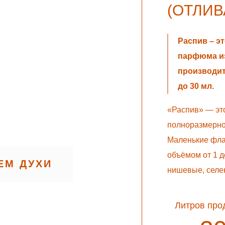
(ОТЛИВ
Распив – э
парфюма и
производит
до 30 мл.
«Распив» — эт
полноразмерно
Маленькие фла
объёмом от 1 д
ЕМ ДУХИ
нишевые, селе
Литров про