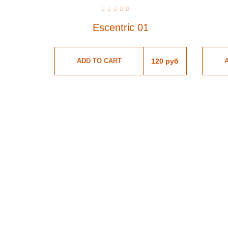
Rated
0
Escentric 01
out
of
5
ADD TO CART
120
руб