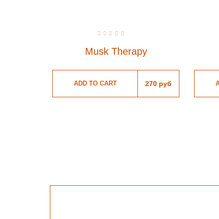
Rated
0
Musk Therapy
out
of
5
ADD TO CART
270
руб