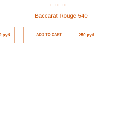
Rated
0
Baccarat Rouge 540
out
of
5
0
руб
ADD TO CART
250
руб