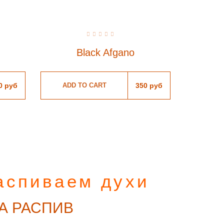
Rated
0
Black Afgano
out
of
5
0
руб
ADD TO CART
350
руб
аспиваем духи
А РАСПИВ