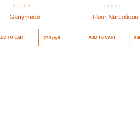
Rated
Rated
0
0
Ganymede
Fleur Narcotique
out
out
of
of
5
5
ADD TO CART
270
руб
ADD TO CART
25