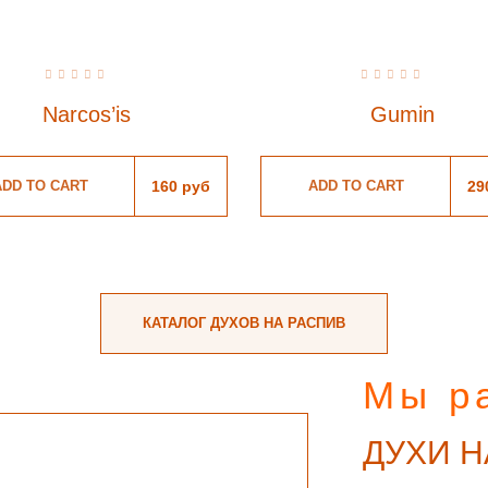
Rated
Rated
0
0
Narcos’is
Gumin
out
out
of
of
5
5
ADD TO CART
160
руб
ADD TO CART
29
КАТАЛОГ ДУХОВ НА РАСПИВ
Мы р
ДУХИ Н