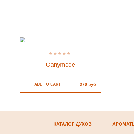
Rated
0
Ganymede
out
of
5
ADD TO CART
270
руб
КАТАЛОГ ДУХОВ
АРОМАТ