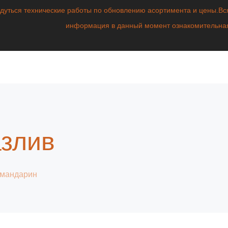
едуться технические работы по обновлению асортимента и цены.Вс
информация в данный момент ознакомительна
азлив
мандарин