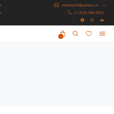
я
owlshop24@yandex.ru
я
+7 (910) 584-9315
0