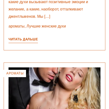
какие духи вызывают позитивные эмоции и
желание, а какие, наоборот, отталкивают
джентльменов. Мы […]
ароматы
,
Лучшие женские духи
ЧИТАТЬ ДАЛЬШЕ
АРОМАТЫ